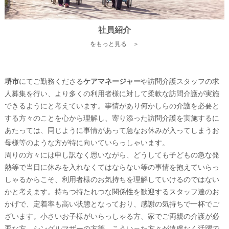
社員紹介
をもっと見る ＞
堺市
にてご勤務くださる
ケアマネージャー
や訪問介護スタッフの求
人募集を行い、より多くの利用者様に対して柔軟な訪問介護が実施
できるようにと考えています。事情があり何かしらの介護を必要と
する方々のことを心から理解し、寄り添った訪問介護を実施するに
あたっては、同じように事情があって急なお休みが入ってしまうお
母様等のような方が特に向いていらっしゃいます。
周りの方々には申し訳なく思いながら、どうしても子どもの急な発
熱等で当日に休みを入れなくてはならない等の事情を抱えていらっ
しゃるからこそ、利用者様のお気持ちを理解していけるのではない
かと考えます。持ちつ持たれつな関係性を歓迎するスタッフ達のお
かげで、定着率も高い状態となっており、感謝の気持ちで一杯でご
ざいます。小さいお子様がいらっしゃる方、家でご両親の介護が必